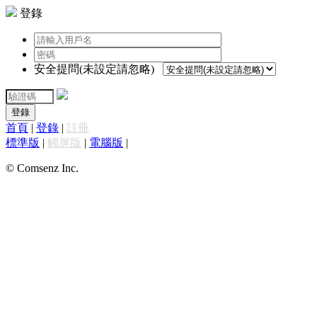
登錄
安全提問(未設定請忽略)
登錄
首頁
|
登錄
|
註冊
標準版
|
觸屏版
|
電腦版
|
© Comsenz Inc.