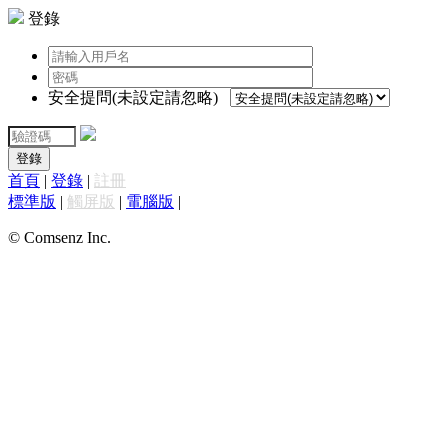
登錄
安全提問(未設定請忽略)
登錄
首頁
|
登錄
|
註冊
標準版
|
觸屏版
|
電腦版
|
© Comsenz Inc.