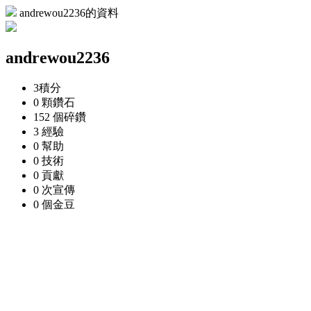
andrewou2236的資料
andrewou2236
3
積分
0 顆
鑽石
152 個
碎鑽
3
經驗
0
幫助
0
技術
0
貢獻
0 次
宣傳
0 個
金豆