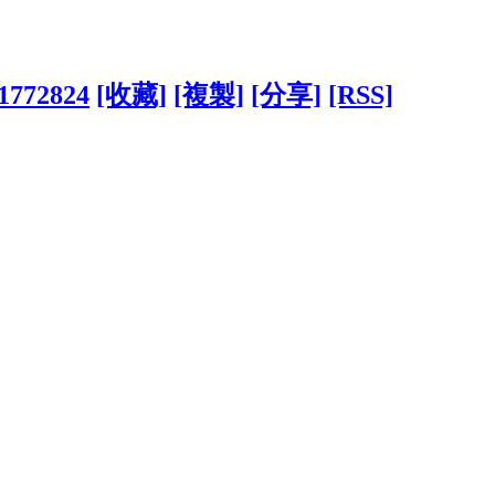
?1772824
[收藏]
[複製]
[分享]
[RSS]