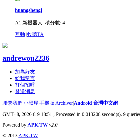
huangshengj
A1 新機器人
積分數: 4
互動
|
收聽TA
andrewou2236
加為好友
給我留言
打個招呼
發送消息
聯繫我們
|
小黑屋
|
手機版
|
Archiver
|
Android 台灣中文網
GMT+8, 2026-8-9 18:51
, Processed in 0.013208 second(s), 9 quer
Powered by
APK.TW
v2.0
© 2013
APK.TW