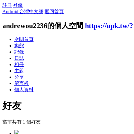
註冊
登錄
Android 台灣中文網
返回首頁
andrewou2236的個人空間
https://apk.tw/
空間首頁
動態
記錄
日誌
相冊
主題
分享
留言板
個人資料
好友
當前共有
1
個好友