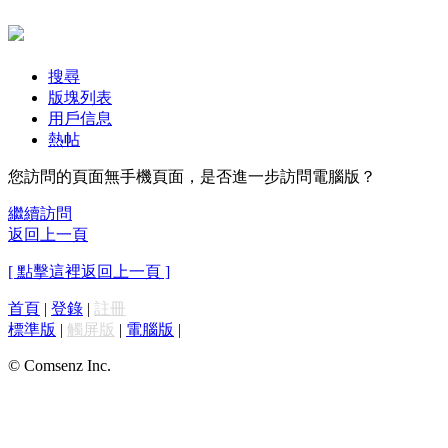
搜尋
版塊列表
用戶信息
熱帖
您訪問的頁面無手機頁面，是否進一步訪問電腦版？
繼續訪問
返回上一頁
[ 點擊這裡返回上一頁 ]
首頁
|
登錄
|
註冊
標準版
|
觸屏版
|
電腦版
|
© Comsenz Inc.