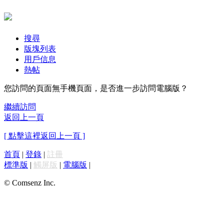
搜尋
版塊列表
用戶信息
熱帖
您訪問的頁面無手機頁面，是否進一步訪問電腦版？
繼續訪問
返回上一頁
[ 點擊這裡返回上一頁 ]
首頁
|
登錄
|
註冊
標準版
|
觸屏版
|
電腦版
|
© Comsenz Inc.