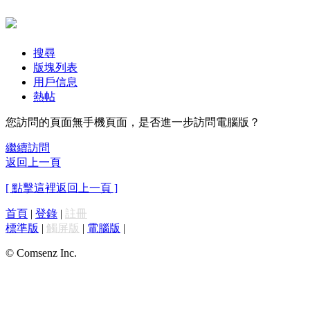
搜尋
版塊列表
用戶信息
熱帖
您訪問的頁面無手機頁面，是否進一步訪問電腦版？
繼續訪問
返回上一頁
[ 點擊這裡返回上一頁 ]
首頁
|
登錄
|
註冊
標準版
|
觸屏版
|
電腦版
|
© Comsenz Inc.