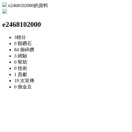
e2468102000的資料
e2468102000
3
積分
0 顆
鑽石
84 個
碎鑽
3
經驗
0
幫助
0
技術
1
貢獻
19 次
宣傳
0 個
金豆