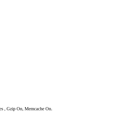
ries , Gzip On, Memcache On.