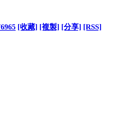
76965
[收藏]
[複製]
[分享]
[RSS]