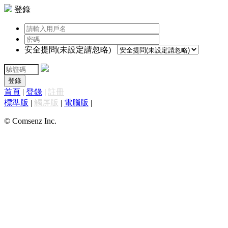
登錄
安全提問(未設定請忽略)
登錄
首頁
|
登錄
|
註冊
標準版
|
觸屏版
|
電腦版
|
© Comsenz Inc.