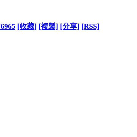
76965
[收藏]
[複製]
[分享]
[RSS]