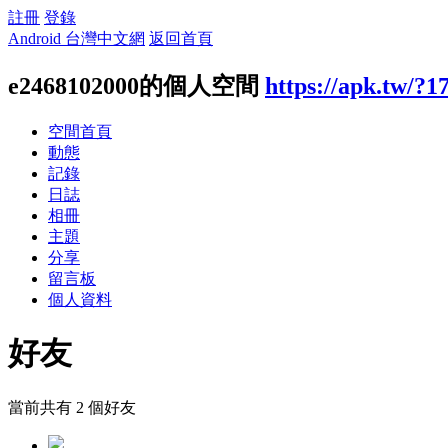
註冊
登錄
Android 台灣中文網
返回首頁
e2468102000的個人空間
https://apk.tw/?1
空間首頁
動態
記錄
日誌
相冊
主題
分享
留言板
個人資料
好友
當前共有
2
個好友