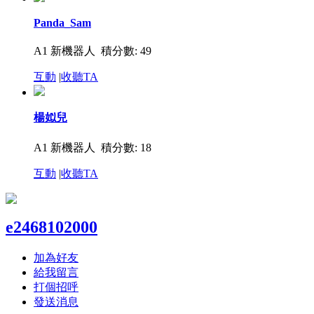
Panda_Sam
A1 新機器人
積分數: 49
互動
|
收聽TA
楊姒兒
A1 新機器人
積分數: 18
互動
|
收聽TA
e2468102000
加為好友
給我留言
打個招呼
發送消息