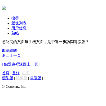
搜尋
版塊列表
用戶信息
熱帖
您訪問的頁面無手機頁面，是否進一步訪問電腦版？
繼續訪問
返回上一頁
[ 點擊這裡返回上一頁 ]
首頁
|
登錄
|
註冊
標準版
|
觸屏版
|
電腦版
|
© Comsenz Inc.