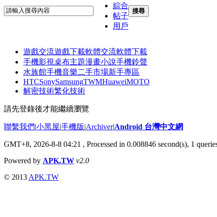
綜合
搜尋
帖子
用戶
遊戲交流
遊戲下載
軟體交流
軟體下載
手機影視
桌布主題
漫畫小說
手機鈴聲
水族館
手機音樂
二手市場
新手專區
HTC
Sony
Samsung
TWM
Huawei
MOTO
解密技術
繁化技術
請先登錄後才能繼續瀏覽
聯繫我們
|
小黑屋
|
手機版
|
Archiver
|
Android 台灣中文網
GMT+8, 2026-8-8 04:21
, Processed in 0.008846 second(s), 1 quer
Powered by
APK.TW
v2.0
© 2013
APK.TW