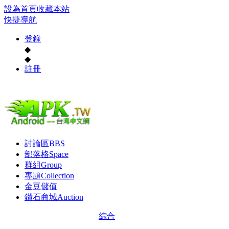
設為首頁
收藏本站
快捷導航
登錄
◆
◆
註冊
討論區
BBS
部落格
Space
群組
Group
專題
Collection
金豆儲值
鑽石商城
Auction
綜合