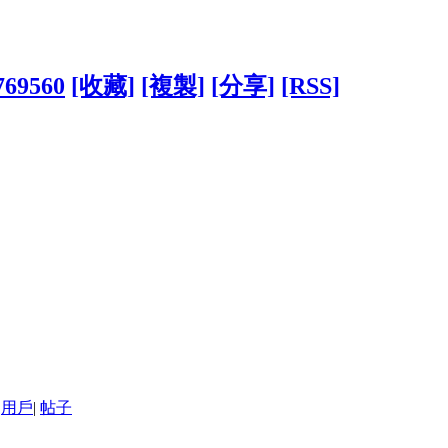
1769560
[收藏]
[複製]
[分享]
[RSS]
用戶
|
帖子