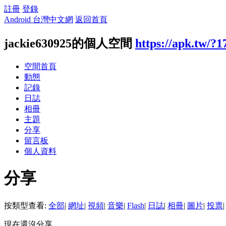
註冊
登錄
Android 台灣中文網
返回首頁
jackie630925的個人空間
https://apk.tw/?
空間首頁
動態
記錄
日誌
相冊
主題
分享
留言板
個人資料
分享
按類型查看:
全部
|
網址
|
視頻
|
音樂
|
Flash
|
日誌
|
相冊
|
圖片
|
投票
|
現在還沒分享