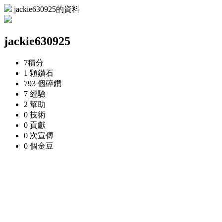
jackie630925的資料
jackie630925
7
積分
1 顆
鑽石
793 個
碎鑽
7
經驗
2
幫助
0
技術
0
貢獻
0 次
宣傳
0 個
金豆