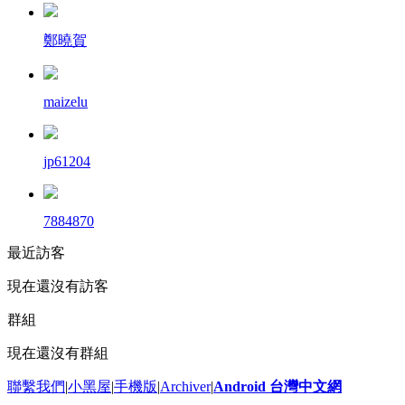
鄭曉賀
maizelu
jp61204
7884870
最近訪客
現在還沒有訪客
群組
現在還沒有群組
聯繫我們
|
小黑屋
|
手機版
|
Archiver
|
Android 台灣中文網