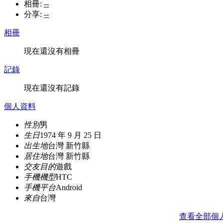
相冊:
--
分享:
--
相冊
現在還沒有相冊
記錄
現在還沒有記錄
個人資料
性別
男
生日
1974 年 9 月 25 日
出生地
台灣 新竹縣
居住地
台灣 新竹縣
交友目的
遊戲
手機機型
HTC
手機平台
Android
來自
台灣
查看全部個