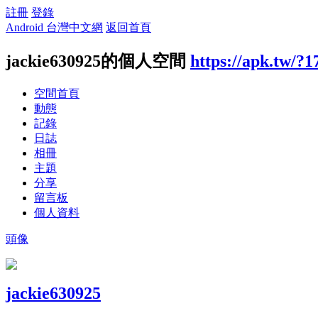
註冊
登錄
Android 台灣中文網
返回首頁
jackie630925的個人空間
https://apk.tw/?
空間首頁
動態
記錄
日誌
相冊
主題
分享
留言板
個人資料
頭像
jackie630925