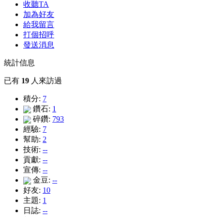
收聽TA
加為好友
給我留言
打個招呼
發送消息
統計信息
已有
19
人來訪過
積分:
7
鑽石:
1
碎鑽:
793
經驗:
7
幫助:
2
技術:
--
貢獻:
--
宣傳:
--
金豆:
--
好友:
10
主題:
1
日誌:
--