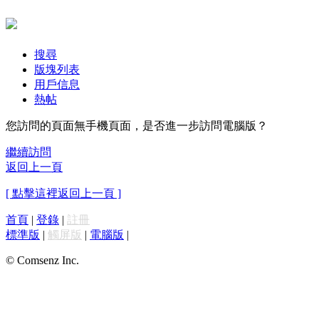
搜尋
版塊列表
用戶信息
熱帖
您訪問的頁面無手機頁面，是否進一步訪問電腦版？
繼續訪問
返回上一頁
[ 點擊這裡返回上一頁 ]
首頁
|
登錄
|
註冊
標準版
|
觸屏版
|
電腦版
|
© Comsenz Inc.