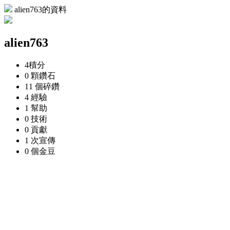
alien763的資料
alien763
4
積分
0 顆
鑽石
11 個
碎鑽
4
經驗
1
幫助
0
技術
0
貢獻
1 次
宣傳
0 個
金豆