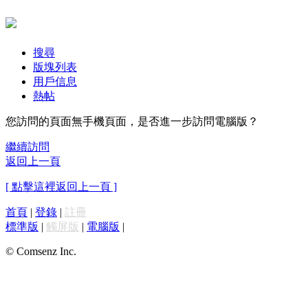
搜尋
版塊列表
用戶信息
熱帖
您訪問的頁面無手機頁面，是否進一步訪問電腦版？
繼續訪問
返回上一頁
[ 點擊這裡返回上一頁 ]
首頁
|
登錄
|
註冊
標準版
|
觸屏版
|
電腦版
|
© Comsenz Inc.