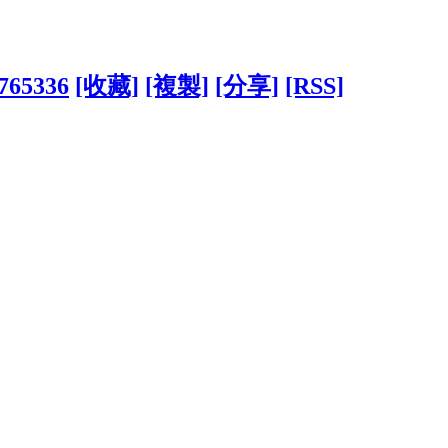
1765336
[收藏]
[複製]
[分享]
[RSS]