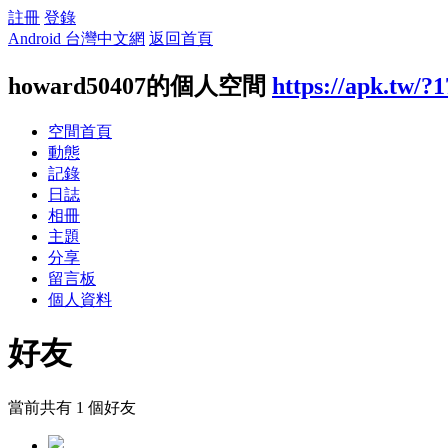
註冊
登錄
Android 台灣中文網
返回首頁
howard50407的個人空間
https://apk.tw/?
空間首頁
動態
記錄
日誌
相冊
主題
分享
留言板
個人資料
好友
當前共有
1
個好友