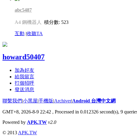
abc5487
A4 鋼機器人
積分數: 523
互動
|
收聽TA
howard50407
加為好友
給我留言
打個招呼
發送消息
聯繫我們
|
小黑屋
|
手機版
|
Archiver
|
Android 台灣中文網
GMT+8, 2026-8-9 22:42
, Processed in 0.012326 second(s), 9 quer
Powered by
APK.TW
v2.0
© 2013
APK.TW