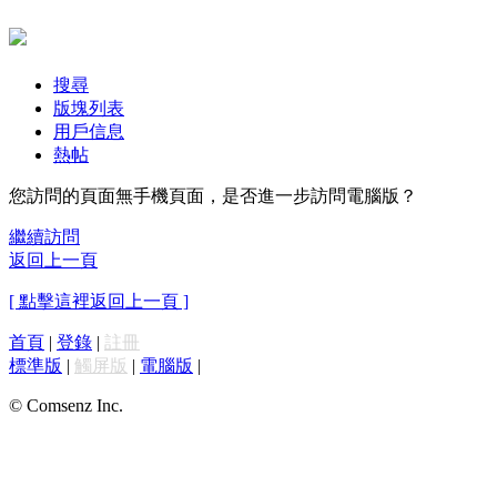
搜尋
版塊列表
用戶信息
熱帖
您訪問的頁面無手機頁面，是否進一步訪問電腦版？
繼續訪問
返回上一頁
[ 點擊這裡返回上一頁 ]
首頁
|
登錄
|
註冊
標準版
|
觸屏版
|
電腦版
|
© Comsenz Inc.