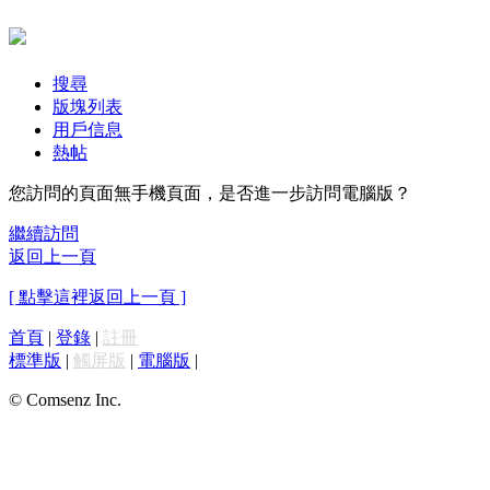
搜尋
版塊列表
用戶信息
熱帖
您訪問的頁面無手機頁面，是否進一步訪問電腦版？
繼續訪問
返回上一頁
[ 點擊這裡返回上一頁 ]
首頁
|
登錄
|
註冊
標準版
|
觸屏版
|
電腦版
|
© Comsenz Inc.