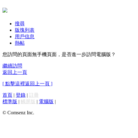
搜尋
版塊列表
用戶信息
熱帖
您訪問的頁面無手機頁面，是否進一步訪問電腦版？
繼續訪問
返回上一頁
[ 點擊這裡返回上一頁 ]
首頁
|
登錄
|
註冊
標準版
|
觸屏版
|
電腦版
|
© Comsenz Inc.