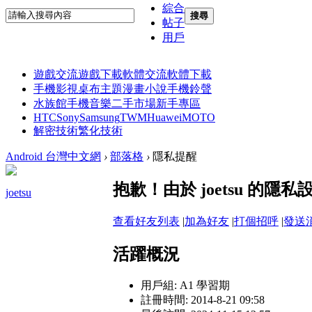
綜合
搜尋
帖子
用戶
遊戲交流
遊戲下載
軟體交流
軟體下載
手機影視
桌布主題
漫畫小說
手機鈴聲
水族館
手機音樂
二手市場
新手專區
HTC
Sony
Samsung
TWM
Huawei
MOTO
解密技術
繁化技術
Android 台灣中文網
›
部落格
›
隱私提醒
抱歉！由於 joetsu 的
joetsu
查看好友列表
|
加為好友
|
打個招呼
|
發送
活躍概況
用戶組:
A1 學習期
註冊時間: 2014-8-21 09:58