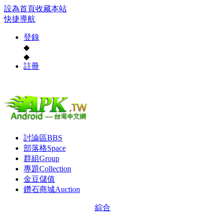
設為首頁
收藏本站
快捷導航
登錄
◆
◆
註冊
討論區
BBS
部落格
Space
群組
Group
專題
Collection
金豆儲值
鑽石商城
Auction
綜合