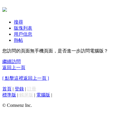
搜尋
版塊列表
用戶信息
熱帖
您訪問的頁面無手機頁面，是否進一步訪問電腦版？
繼續訪問
返回上一頁
[ 點擊這裡返回上一頁 ]
首頁
|
登錄
|
註冊
標準版
|
觸屏版
|
電腦版
|
© Comsenz Inc.