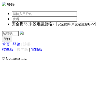
登錄
安全提問(未設定請忽略)
登錄
首頁
|
登錄
|
註冊
標準版
|
觸屏版
|
電腦版
|
© Comsenz Inc.