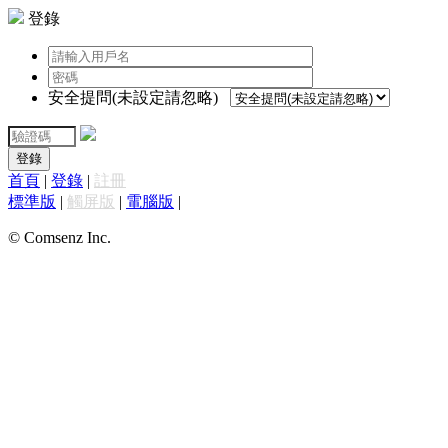
登錄
安全提問(未設定請忽略)
登錄
首頁
|
登錄
|
註冊
標準版
|
觸屏版
|
電腦版
|
© Comsenz Inc.