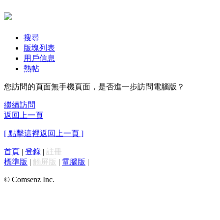
搜尋
版塊列表
用戶信息
熱帖
您訪問的頁面無手機頁面，是否進一步訪問電腦版？
繼續訪問
返回上一頁
[ 點擊這裡返回上一頁 ]
首頁
|
登錄
|
註冊
標準版
|
觸屏版
|
電腦版
|
© Comsenz Inc.