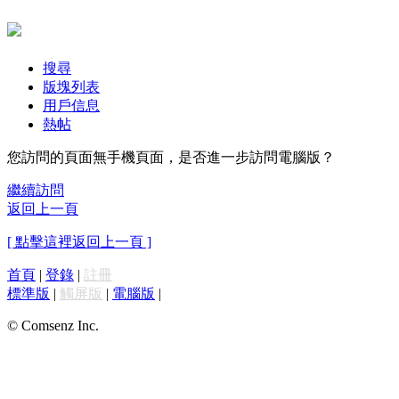
搜尋
版塊列表
用戶信息
熱帖
您訪問的頁面無手機頁面，是否進一步訪問電腦版？
繼續訪問
返回上一頁
[ 點擊這裡返回上一頁 ]
首頁
|
登錄
|
註冊
標準版
|
觸屏版
|
電腦版
|
© Comsenz Inc.