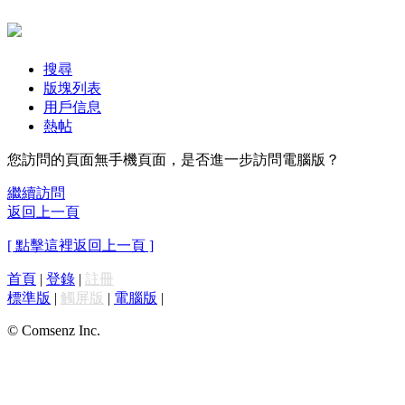
搜尋
版塊列表
用戶信息
熱帖
您訪問的頁面無手機頁面，是否進一步訪問電腦版？
繼續訪問
返回上一頁
[ 點擊這裡返回上一頁 ]
首頁
|
登錄
|
註冊
標準版
|
觸屏版
|
電腦版
|
© Comsenz Inc.