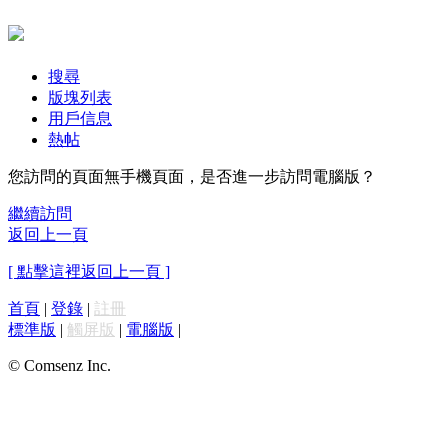
搜尋
版塊列表
用戶信息
熱帖
您訪問的頁面無手機頁面，是否進一步訪問電腦版？
繼續訪問
返回上一頁
[ 點擊這裡返回上一頁 ]
首頁
|
登錄
|
註冊
標準版
|
觸屏版
|
電腦版
|
© Comsenz Inc.