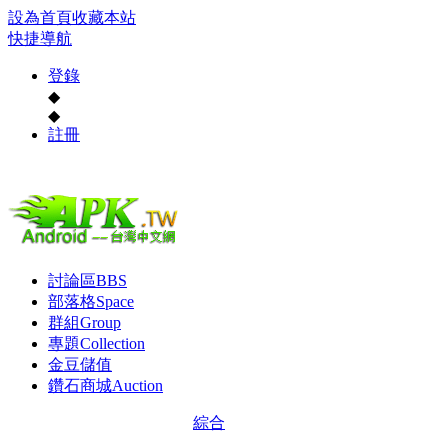
設為首頁
收藏本站
快捷導航
登錄
◆
◆
註冊
討論區
BBS
部落格
Space
群組
Group
專題
Collection
金豆儲值
鑽石商城
Auction
綜合