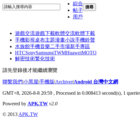
綜合
搜尋
帖子
用戶
遊戲交流
遊戲下載
軟體交流
軟體下載
手機影視
桌布主題
漫畫小說
手機鈴聲
水族館
手機音樂
二手市場
新手專區
HTC
Sony
Samsung
TWM
Huawei
MOTO
解密技術
繁化技術
請先登錄後才能繼續瀏覽
聯繫我們
|
小黑屋
|
手機版
|
Archiver
|
Android 台灣中文網
GMT+8, 2026-8-8 20:59
, Processed in 0.008413 second(s), 1 quer
Powered by
APK.TW
v2.0
© 2013
APK.TW