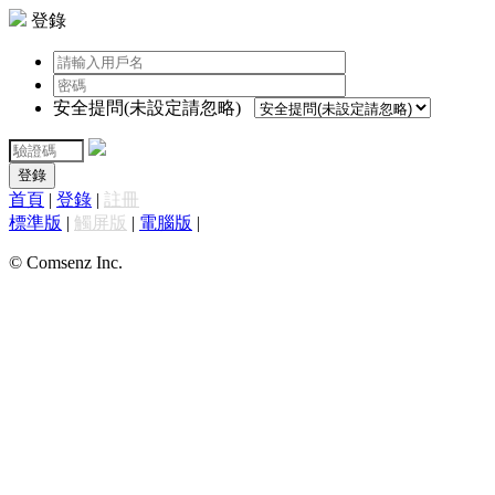
登錄
安全提問(未設定請忽略)
登錄
首頁
|
登錄
|
註冊
標準版
|
觸屏版
|
電腦版
|
© Comsenz Inc.