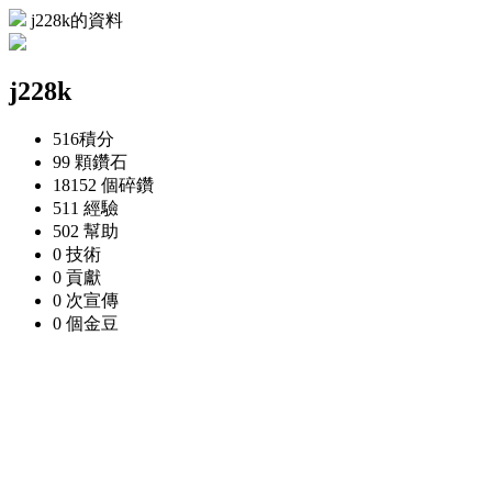
j228k的資料
j228k
516
積分
99 顆
鑽石
18152 個
碎鑽
511
經驗
502
幫助
0
技術
0
貢獻
0 次
宣傳
0 個
金豆