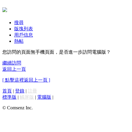
搜尋
版塊列表
用戶信息
熱帖
您訪問的頁面無手機頁面，是否進一步訪問電腦版？
繼續訪問
返回上一頁
[ 點擊這裡返回上一頁 ]
首頁
|
登錄
|
註冊
標準版
|
觸屏版
|
電腦版
|
© Comsenz Inc.