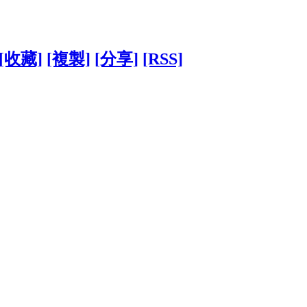
[收藏]
[複製]
[分享]
[RSS]