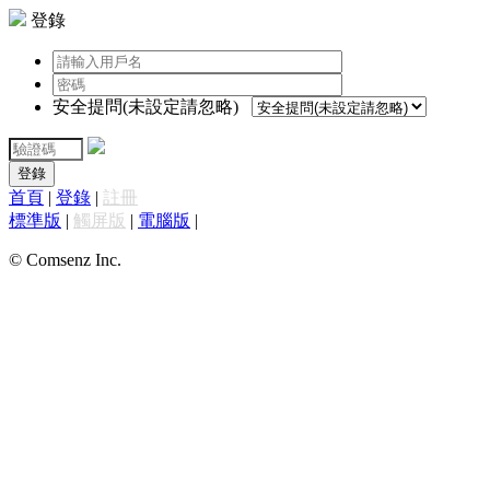
登錄
安全提問(未設定請忽略)
登錄
首頁
|
登錄
|
註冊
標準版
|
觸屏版
|
電腦版
|
© Comsenz Inc.