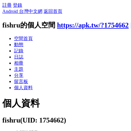
註冊
登錄
Android 台灣中文網
返回首頁
fishru的個人空間
https://apk.tw/?1754662
空間首頁
動態
記錄
日誌
相冊
主題
分享
留言板
個人資料
個人資料
fishru
(UID: 1754662)