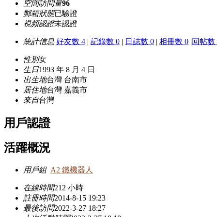
空間訪問量
96
郵箱狀態
已驗證
視頻認證
未認證
統計信息
好友數 4
|
記錄數 0
|
日誌數 0
|
相冊數 0
|
回帖數 
性別
女
生日
1993 年 8 月 4 日
出生地
台灣 台南市
居住地
台灣 嘉義市
來自
台灣
用戶認證
活躍概況
用戶組
A2 鐵機器人
在線時間
212 小時
註冊時間
2014-8-15 19:23
最後訪問
2022-3-27 18:27