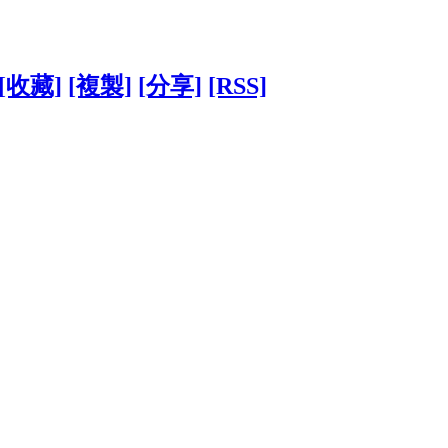
[收藏]
[複製]
[分享]
[RSS]