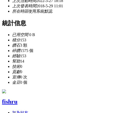
上次活動時間
2022-3-27 18:18
上次發表時間
2018-5-29 11:01
所在時區
使用系統默認
統計信息
已用空間
0 B
積分
153
鑽石
3 顆
碎鑽
1575 個
經驗
153
幫助
14
技術
0
貢獻
0
宣傳
0 次
金豆
0 個
fishru
加為好友