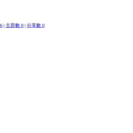
6
|
主題數 0
|
分享數 0