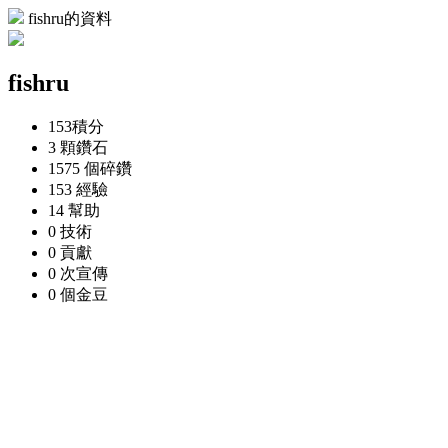
fishru的資料
fishru
153
積分
3 顆
鑽石
1575 個
碎鑽
153
經驗
14
幫助
0
技術
0
貢獻
0 次
宣傳
0 個
金豆