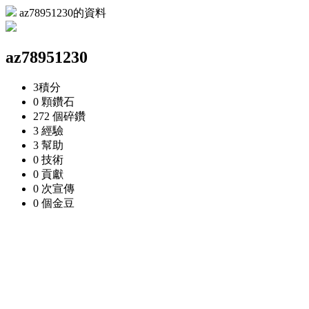
az78951230的資料
az78951230
3
積分
0 顆
鑽石
272 個
碎鑽
3
經驗
3
幫助
0
技術
0
貢獻
0 次
宣傳
0 個
金豆