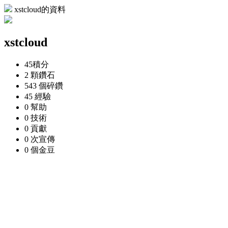
xstcloud的資料
xstcloud
45
積分
2 顆
鑽石
543 個
碎鑽
45
經驗
0
幫助
0
技術
0
貢獻
0 次
宣傳
0 個
金豆