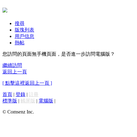
搜尋
版塊列表
用戶信息
熱帖
您訪問的頁面無手機頁面，是否進一步訪問電腦版？
繼續訪問
返回上一頁
[ 點擊這裡返回上一頁 ]
首頁
|
登錄
|
註冊
標準版
|
觸屏版
|
電腦版
|
© Comsenz Inc.