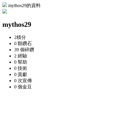
mythos29的資料
mythos29
2
積分
0 顆
鑽石
39 個
碎鑽
2
經驗
0
幫助
0
技術
0
貢獻
0 次
宣傳
0 個
金豆