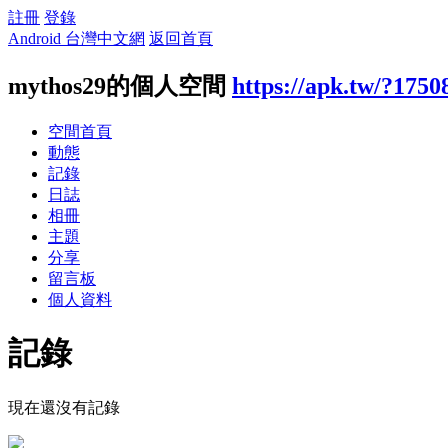
註冊
登錄
Android 台灣中文網
返回首頁
mythos29的個人空間
https://apk.tw/?1750
空間首頁
動態
記錄
日誌
相冊
主題
分享
留言板
個人資料
記錄
現在還沒有記錄