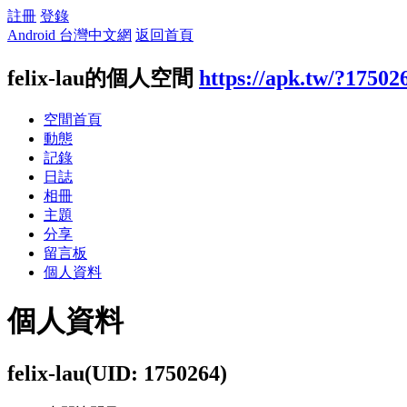
註冊
登錄
Android 台灣中文網
返回首頁
felix-lau的個人空間
https://apk.tw/?17502
空間首頁
動態
記錄
日誌
相冊
主題
分享
留言板
個人資料
個人資料
felix-lau
(UID: 1750264)