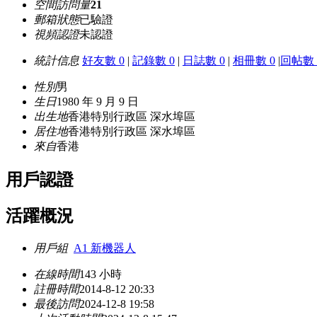
空間訪問量
21
郵箱狀態
已驗證
視頻認證
未認證
統計信息
好友數 0
|
記錄數 0
|
日誌數 0
|
相冊數 0
|
回帖數 
性別
男
生日
1980 年 9 月 9 日
出生地
香港特別行政區 深水埠區
居住地
香港特別行政區 深水埠區
來自
香港
用戶認證
活躍概況
用戶組
A1 新機器人
在線時間
143 小時
註冊時間
2014-8-12 20:33
最後訪問
2024-12-8 19:58