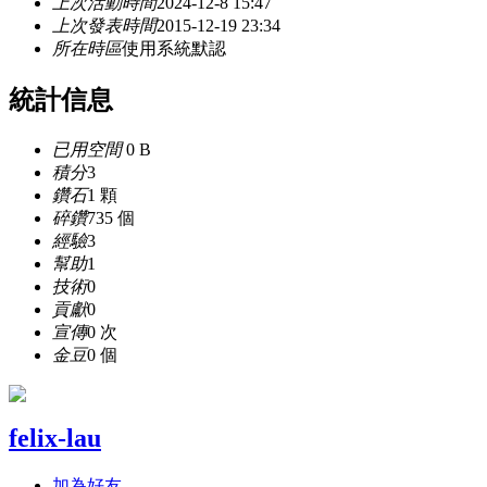
上次活動時間
2024-12-8 15:47
上次發表時間
2015-12-19 23:34
所在時區
使用系統默認
統計信息
已用空間
0 B
積分
3
鑽石
1 顆
碎鑽
735 個
經驗
3
幫助
1
技術
0
貢獻
0
宣傳
0 次
金豆
0 個
felix-lau
加為好友