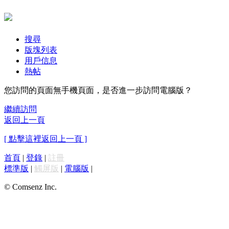
搜尋
版塊列表
用戶信息
熱帖
您訪問的頁面無手機頁面，是否進一步訪問電腦版？
繼續訪問
返回上一頁
[ 點擊這裡返回上一頁 ]
首頁
|
登錄
|
註冊
標準版
|
觸屏版
|
電腦版
|
© Comsenz Inc.