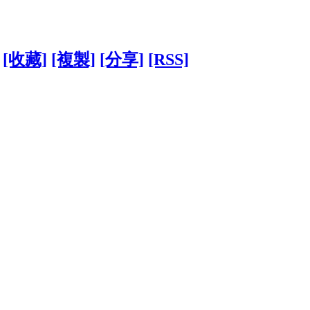
[收藏]
[複製]
[分享]
[RSS]