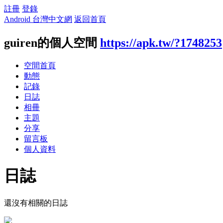
註冊
登錄
Android 台灣中文網
返回首頁
guiren的個人空間
https://apk.tw/?1748253
空間首頁
動態
記錄
日誌
相冊
主題
分享
留言板
個人資料
日誌
還沒有相關的日誌