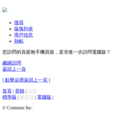
搜尋
版塊列表
用戶信息
熱帖
您訪問的頁面無手機頁面，是否進一步訪問電腦版？
繼續訪問
返回上一頁
[ 點擊這裡返回上一頁 ]
首頁
|
登錄
|
註冊
標準版
|
觸屏版
|
電腦版
|
© Comsenz Inc.