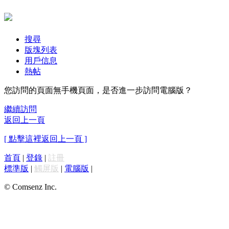
搜尋
版塊列表
用戶信息
熱帖
您訪問的頁面無手機頁面，是否進一步訪問電腦版？
繼續訪問
返回上一頁
[ 點擊這裡返回上一頁 ]
首頁
|
登錄
|
註冊
標準版
|
觸屏版
|
電腦版
|
© Comsenz Inc.