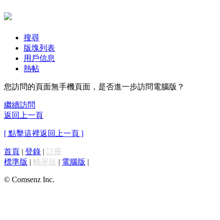
搜尋
版塊列表
用戶信息
熱帖
您訪問的頁面無手機頁面，是否進一步訪問電腦版？
繼續訪問
返回上一頁
[ 點擊這裡返回上一頁 ]
首頁
|
登錄
|
註冊
標準版
|
觸屏版
|
電腦版
|
© Comsenz Inc.